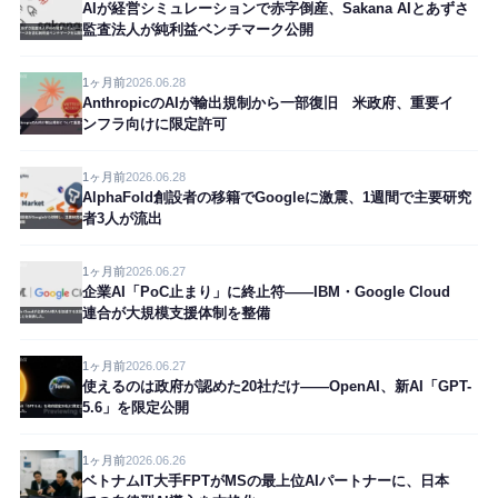
AIが経営シミュレーションで赤字倒産、Sakana AIとあずさ
監査法人が純利益ベンチマーク公開
1ヶ月前
2026.06.28
AnthropicのAIが輸出規制から一部復旧 米政府、重要イ
ンフラ向けに限定許可
1ヶ月前
2026.06.28
AlphaFold創設者の移籍でGoogleに激震、1週間で主要研究
者3人が流出
1ヶ月前
2026.06.27
企業AI「PoC止まり」に終止符——IBM・Google Cloud
連合が大規模支援体制を整備
1ヶ月前
2026.06.27
使えるのは政府が認めた20社だけ——OpenAI、新AI「GPT-
5.6」を限定公開
1ヶ月前
2026.06.26
ベトナムIT大手FPTがMSの最上位AIパートナーに、日本