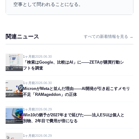
空事として問われることになる。
関連ニュース
すべての新着情報を見る →
1ヶ月前
2026.06.30
「検索はGoogle、比較はAI」に——ZETAが購買行動シ
フトを調査
1ヶ月前
2026.06.30
MicronがMetaと並んだ理由——AI開発が引き起こすメモリ
不足「RAMageddon」の正体
1ヶ月前
2026.06.29
Win10の猶予が2027年まで延びた——法人ESUは個人と
別物、2年目で費用が倍になる
1ヶ月前
2026.06.29