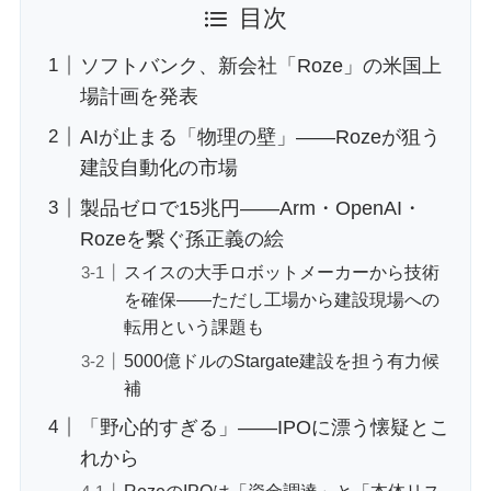
目次
ソフトバンク、新会社「Roze」の米国上
場計画を発表
AIが止まる「物理の壁」——Rozeが狙う
建設自動化の市場
製品ゼロで15兆円——Arm・OpenAI・
Rozeを繋ぐ孫正義の絵
スイスの大手ロボットメーカーから技術
を確保——ただし工場から建設現場への
転用という課題も
5000億ドルのStargate建設を担う有力候
補
「野心的すぎる」——IPOに漂う懐疑とこ
れから
RozeのIPOは「資金調達」と「本体リス