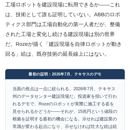
工場ロボットを建設現場に転用できるか——これ
は、技術として誰も証明していない。ABBのロボ
ティクス部門は工場自動化の第一人者だが、整備
された工場と変化し続ける建設現場は別の世界
だ。Rozeが描く「建設現場を自律ロボットが動き
回る」絵は、既存技術の延長線上にはない。
最初の証明：2026年7月、テキサスのデモ
当面の焦点は一点に絞られる。2026年7月、テキサス
州のデータセンター建設現場だ。投資家を招いて行わ
れるデモで、Rozeのロボットが実際に施工する姿を
見せられるかどうか——それが、15兆円という値段の
根拠を証明する最初の機会になる。示せれば建設業の
常識が変わる起点になり、示せなければ壮大な絵は絵