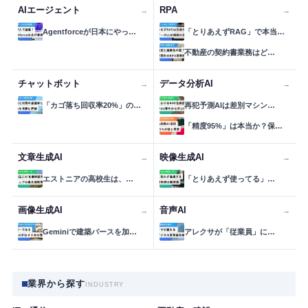
AIエージェント
RPA
→
→
Agentforceが日本にやっ…
「とりあえずRAG」で本当…
不動産の契約書業務はど…
チャットボット
データ分析AI
→
→
「カゴ落ち回収率20%」の…
再犯予測AIは差別マシン…
「精度95%」は本当か？保…
文章生成AI
映像生成AI
→
→
エストニアの高校生は、…
「とりあえず使ってる」…
画像生成AI
音声AI
→
→
Geminiで建築パースを加…
アレクサが「従業員」に…
業界から探す
INDUSTRY