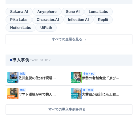
Sakana AI
Anysphere
Suno AI
Luma Labs
Pika Labs
Character.AI
Inflection AI
Replit
Notion Labs
UiPath
すべての企業を見る →
導入事例
CASE STUDY
物流
小売・EC
佐川急便の仕分け現場…
伊勢の老舗食堂「ゑび…
物流
IT・通信
ヤマト運輸がAIで挑ん…
大林組が設計にも工程…
すべての導入事例を見る →