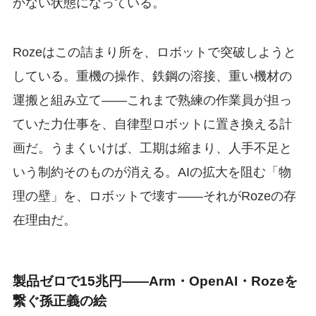
かない状態になっている。
Rozeはこの詰まり所を、ロボットで突破しようと
している。重機の操作、鉄鋼の溶接、重い機材の
運搬と組み立て——これまで熟練の作業員が担っ
ていた力仕事を、自律型ロボットに置き換える計
画だ。うまくいけば、工期は縮まり、人手不足と
いう制約そのものが消える。AIの拡大を阻む「物
理の壁」を、ロボットで壊す——それがRozeの存
在理由だ。
製品ゼロで15兆円——Arm・OpenAI・Rozeを
繋ぐ孫正義の絵