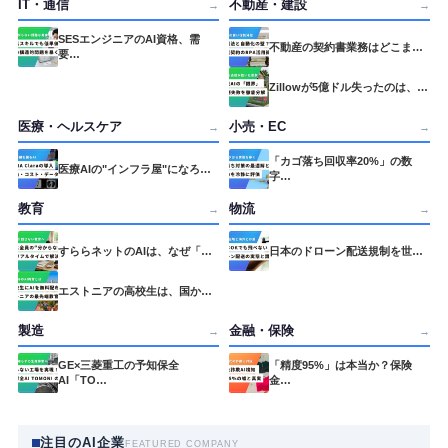
IT・通信
不動産・建設
→
→
SESエンジニアのAI資格、需
不動産の契約書業務はどこま…
要…
Zillowが5億ドル失ったのは、…
医療・ヘルスケア
小売・EC
→
→
「カゴ落ち回収率20%」の数
医療AIの"インフラ屋"になろ…
字…
教育
物流
→
→
すららネットのAIは、なぜ「…
日本のドローン配送規制を世…
エストニアの高校生は、国か…
製造
金融・保険
→
→
GE×三菱重工の予知保全
「精度95%」は本当か？保険
AI「TO…
金…
注目のAI企業
FEATURED COMPANY