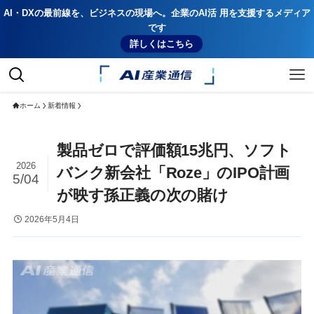
AI・DXの最前線を、ビジネスの現場へ。企業のAI活 用を支援するメディア
です
詳しくはこちら
ホーム
新着情報
製品ゼロで評価額15兆円、ソフト
2026
バンク新会社「Roze」のIPO計画
5/04
が映す孫正義の次の賭け
2026年5月4日