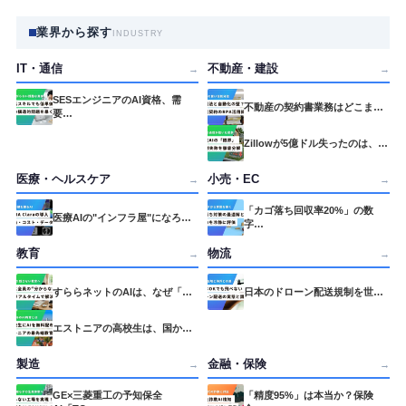
業界から探す
INDUSTRY
IT・通信
不動産・建設
→
→
SESエンジニアのAI資格、需
不動産の契約書業務はどこま…
要…
Zillowが5億ドル失ったのは、…
医療・ヘルスケア
小売・EC
→
→
「カゴ落ち回収率20%」の数
医療AIの"インフラ屋"になろ…
字…
教育
物流
→
→
すららネットのAIは、なぜ「…
日本のドローン配送規制を世…
エストニアの高校生は、国か…
製造
金融・保険
→
→
GE×三菱重工の予知保全
「精度95%」は本当か？保険