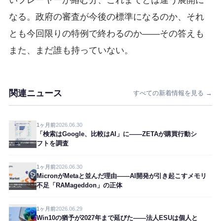
いプレーヤーが絡む分、これまでとは違う展開に
なる。政府の審査が今後の標準になるのか、それ
とも今回限りの特例で終わるのか——その答えも
また、まだ誰も持っていない。
関連ニュース
すべての新着情報を見る →
1ヶ月前
2026.06.30
「検索はGoogle、比較はAI」に——ZETAが購買行動シ
フトを調査
1ヶ月前
2026.06.30
MicronがMetaと並んだ理由——AI開発が引き起こすメモリ
不足「RAMageddon」の正体
1ヶ月前
2026.06.29
Win10の猶予が2027年まで延びた——法人ESUは個人と