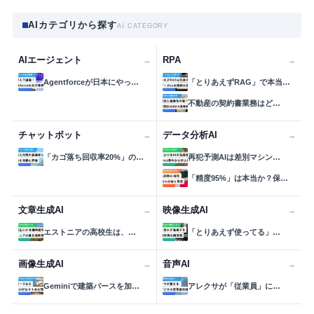
AIカテゴリから探す
AI CATEGORY
AIエージェント
RPA
→
→
Agentforceが日本にやっ…
「とりあえずRAG」で本当…
不動産の契約書業務はど…
チャットボット
データ分析AI
→
→
「カゴ落ち回収率20%」の…
再犯予測AIは差別マシン…
「精度95%」は本当か？保…
文章生成AI
映像生成AI
→
→
エストニアの高校生は、…
「とりあえず使ってる」…
画像生成AI
音声AI
→
→
Geminiで建築パースを加…
アレクサが「従業員」に…