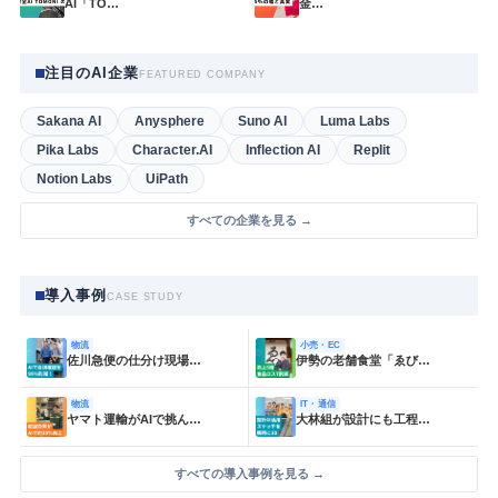
AI「TO…
金…
注目のAI企業
FEATURED COMPANY
Sakana AI
Anysphere
Suno AI
Luma Labs
Pika Labs
Character.AI
Inflection AI
Replit
Notion Labs
UiPath
すべての企業を見る →
導入事例
CASE STUDY
物流
小売・EC
佐川急便の仕分け現場…
伊勢の老舗食堂「ゑび…
物流
IT・通信
ヤマト運輸がAIで挑ん…
大林組が設計にも工程…
すべての導入事例を見る →