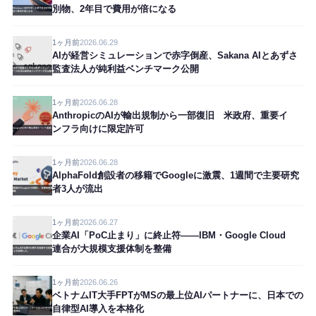
別物、2年目で費用が倍になる
1ヶ月前
2026.06.29
AIが経営シミュレーションで赤字倒産、Sakana AIとあずさ
監査法人が純利益ベンチマーク公開
1ヶ月前
2026.06.28
AnthropicのAIが輸出規制から一部復旧 米政府、重要イ
ンフラ向けに限定許可
1ヶ月前
2026.06.28
AlphaFold創設者の移籍でGoogleに激震、1週間で主要研究
者3人が流出
1ヶ月前
2026.06.27
企業AI「PoC止まり」に終止符——IBM・Google Cloud
連合が大規模支援体制を整備
1ヶ月前
2026.06.26
ベトナムIT大手FPTがMSの最上位AIパートナーに、日本での
自律型AI導入を本格化