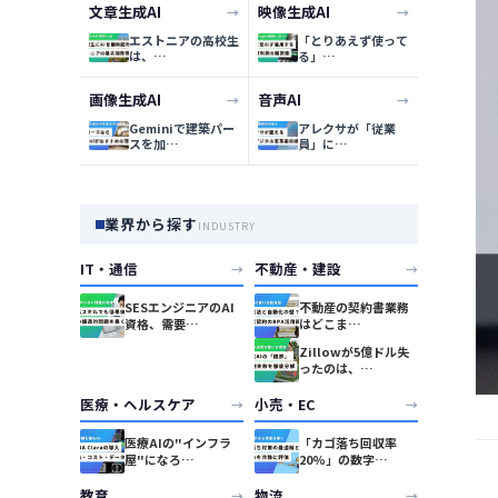
文章生成AI
映像生成AI
→
→
エストニアの高校生
「とりあえず使って
は、…
る」…
画像生成AI
音声AI
→
→
Geminiで建築パー
アレクサが「従業
スを加…
員」に…
業界から探す
INDUSTRY
IT・通信
不動産・建設
→
→
SESエンジニアのAI
不動産の契約書業務
資格、需要…
はどこま…
Zillowが5億ドル失
ったのは、…
医療・ヘルスケア
小売・EC
→
→
医療AIの"インフラ
「カゴ落ち回収率
屋"になろ…
20%」の数字…
教育
物流
→
→