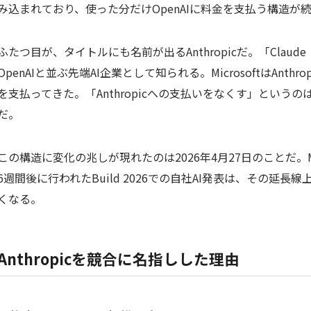
み込まれており、使った分だけOpenAIに料金を支払う構造が
ふたつ目が、タイトルにも名前が出るAnthropicだ。「Cla
OpenAIと並ぶ先端AI企業として知られる。MicrosoftはAnt
を支払ってきた。「Anthropicへの支払いをなくす」という
だ。
この構造に変化の兆しが現れたのは2026年4月27日のことだ。Mi
6週間後に行われたBuild 2026での自社AI発表は、その
くなる。
Anthropicを競合に名指しした理由