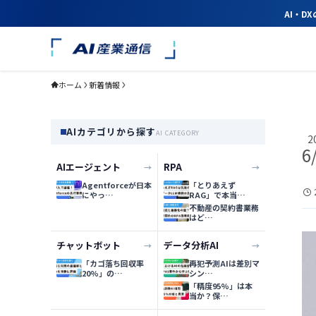
AI・D
ホーム
新着情報
AIカテゴリから探す
AI CATEGORY
2
6
AIエージェント
RPA
→
→
Agentforceが日本
「とりあえず
にやっ…
RAG」で本当…
不動産の契約書業務
はど…
チャットボット
データ分析AI
→
→
「カゴ落ち回収率
再犯予測AIは差別マ
20%」の…
シン…
「精度95%」は本
当か？保…