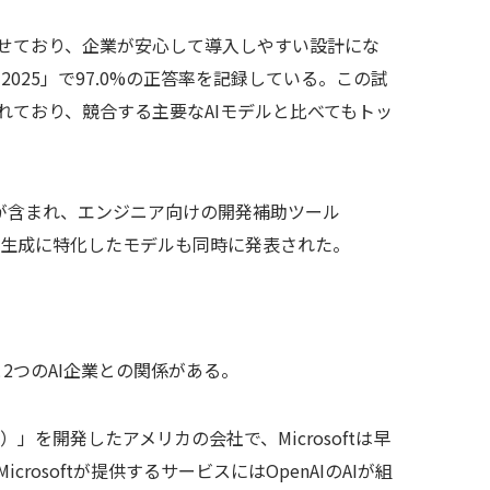
せており、企業が安心して導入しやすい設計にな
2025」で97.0%の正答率を記録している。この試
れており、競合する主要なAIモデルと比べてもトッ
が含まれ、エンジニア向けの開発補助ツール
や音声生成に特化したモデルも同時に発表された。
と2つのAI企業との関係がある。
T）」を開発したアメリカの会社で、Microsoftは早
osoftが提供するサービスにはOpenAIのAIが組