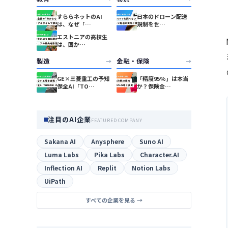
すららネットのAI
日本のドローン配送
は、なぜ「…
規制を世…
エストニアの高校生
は、国か…
製造
金融・保険
→
→
GE×三菱重工の予知
「精度95%」は本当
保全AI「TO…
か？保険金…
注目のAI企業
FEATURED COMPANY
Sakana AI
Anysphere
Suno AI
Luma Labs
Pika Labs
Character.AI
Inflection AI
Replit
Notion Labs
UiPath
すべての企業を見る →