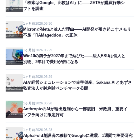
「検索はGoogle、比較はAI」に——ZETAが購買行動シ
フトを調査
1ヶ月前
2026.06.30
MicronがMetaと並んだ理由——AI開発が引き起こすメモリ
不足「RAMageddon」の正体
1ヶ月前
2026.06.29
Win10の猶予が2027年まで延びた——法人ESUは個人と
別物、2年目で費用が倍になる
1ヶ月前
2026.06.29
AIが経営シミュレーションで赤字倒産、Sakana AIとあずさ
監査法人が純利益ベンチマーク公開
1ヶ月前
2026.06.28
AnthropicのAIが輸出規制から一部復旧 米政府、重要イ
ンフラ向けに限定許可
1ヶ月前
2026.06.28
AlphaFold創設者の移籍でGoogleに激震、1週間で主要研究