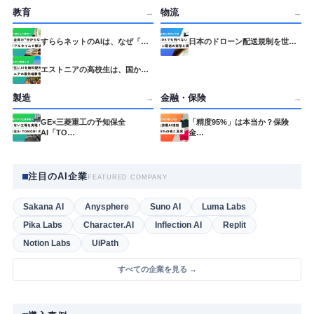
教育
物流
→
→
すららネットのAIは、なぜ「…
日本のドローン配送規制を世…
エストニアの高校生は、国か…
製造
金融・保険
→
→
GE×三菱重工の予知保全
「精度95%」は本当か？保険
AI「TO…
金…
注目のAI企業
FEATURED COMPANY
Sakana AI
Anysphere
Suno AI
Luma Labs
Pika Labs
Character.AI
Inflection AI
Replit
Notion Labs
UiPath
すべての企業を見る →