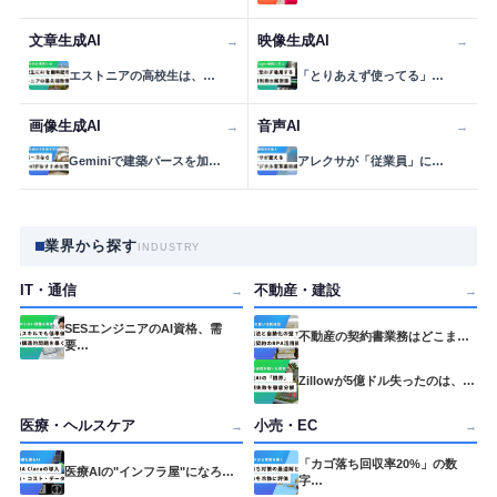
文章生成AI
映像生成AI
→
→
エストニアの高校生は、…
「とりあえず使ってる」…
画像生成AI
音声AI
→
→
Geminiで建築パースを加…
アレクサが「従業員」に…
業界から探す
INDUSTRY
IT・通信
不動産・建設
→
→
SESエンジニアのAI資格、需
不動産の契約書業務はどこま…
要…
Zillowが5億ドル失ったのは、…
医療・ヘルスケア
小売・EC
→
→
「カゴ落ち回収率20%」の数
医療AIの"インフラ屋"になろ…
字…