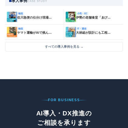
導入事例
CASE STUDY
物流
小売・EC
佐川急便の仕分け現場…
伊勢の老舗食堂「ゑび…
物流
IT・通信
ヤマト運輸がAIで挑ん…
大林組が設計にも工程…
すべての導入事例を見る →
FOR BUSINESS
AI導入・DX推進の
ご相談を承ります