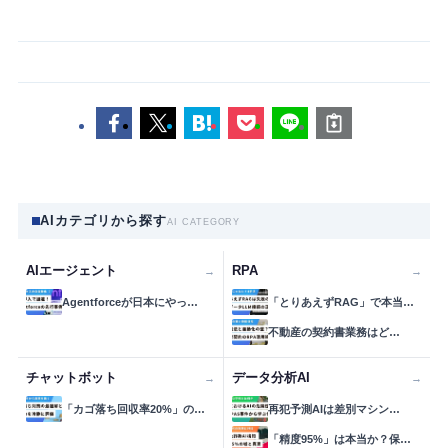
AIカテゴリから探す
AI CATEGORY
AIエージェント
RPA
→
→
Agentforceが日本にやっ…
「とりあえずRAG」で本当…
不動産の契約書業務はど…
チャットボット
データ分析AI
→
→
「カゴ落ち回収率20%」の…
再犯予測AIは差別マシン…
「精度95%」は本当か？保…