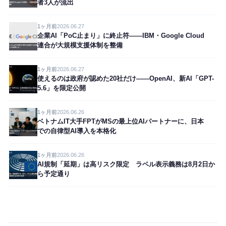
者3人が流出
1ヶ月前
2026.06.27
企業AI「PoC止まり」に終止符——IBM・Google Cloud
連合が大規模支援体制を整備
1ヶ月前
2026.06.27
使えるのは政府が認めた20社だけ——OpenAI、新AI「GPT-
5.6」を限定公開
1ヶ月前
2026.06.26
ベトナムIT大手FPTがMSの最上位AIパートナーに、日本
での自律型AI導入を本格化
1ヶ月前
2026.06.26
AI規制「延期」は高リスク限定 ラベル表示義務は8月2日か
ら予定通り