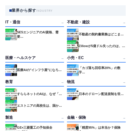
業界から探す
INDUSTRY
IT・通信
不動産・建設
→
→
SESエンジニアのAI資格、需
不動産の契約書業務はどこま…
要…
Zillowが5億ドル失ったのは、…
医療・ヘルスケア
小売・EC
→
→
「カゴ落ち回収率20%」の数
医療AIの"インフラ屋"になろ…
字…
教育
物流
→
→
すららネットのAIは、なぜ「…
日本のドローン配送規制を世…
エストニアの高校生は、国か…
製造
金融・保険
→
→
GE×三菱重工の予知保全
「精度95%」は本当か？保険