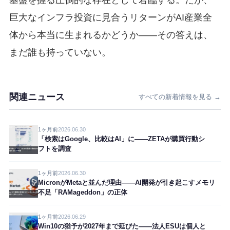
巨大なインフラ投資に見合うリターンがAI産業全
体から本当に生まれるかどうか——その答えは、
まだ誰も持っていない。
関連ニュース
すべての新着情報を見る →
1ヶ月前
2026.06.30
「検索はGoogle、比較はAI」に——ZETAが購買行動シ
フトを調査
1ヶ月前
2026.06.30
MicronがMetaと並んだ理由——AI開発が引き起こすメモリ
不足「RAMageddon」の正体
1ヶ月前
2026.06.29
Win10の猶予が2027年まで延びた——法人ESUは個人と