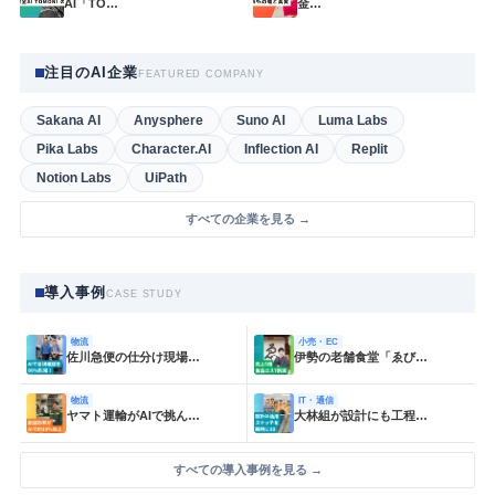
AI「TO…
金…
注目のAI企業
FEATURED COMPANY
Sakana AI
Anysphere
Suno AI
Luma Labs
Pika Labs
Character.AI
Inflection AI
Replit
Notion Labs
UiPath
すべての企業を見る →
導入事例
CASE STUDY
物流
小売・EC
佐川急便の仕分け現場…
伊勢の老舗食堂「ゑび…
物流
IT・通信
ヤマト運輸がAIで挑ん…
大林組が設計にも工程…
すべての導入事例を見る →