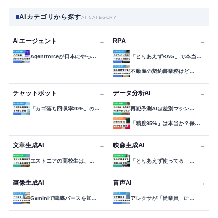
AIカテゴリから探す
AI CATEGORY
AIエージェント
RPA
→
→
Agentforceが日本にやっ…
「とりあえずRAG」で本当…
不動産の契約書業務はど…
チャットボット
データ分析AI
→
→
「カゴ落ち回収率20%」の…
再犯予測AIは差別マシン…
「精度95%」は本当か？保…
文章生成AI
映像生成AI
→
→
エストニアの高校生は、…
「とりあえず使ってる」…
画像生成AI
音声AI
→
→
Geminiで建築パースを加…
アレクサが「従業員」に…