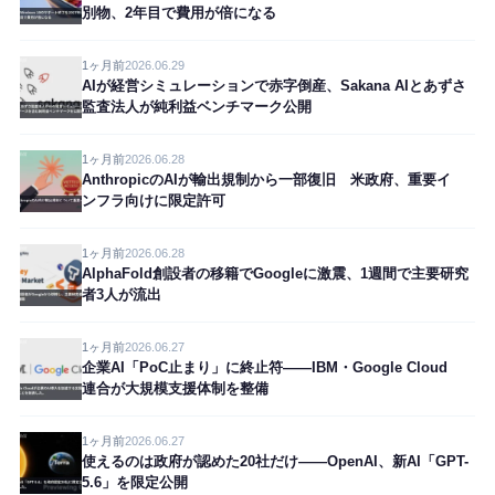
別物、2年目で費用が倍になる
1ヶ月前
2026.06.29
AIが経営シミュレーションで赤字倒産、Sakana AIとあずさ
監査法人が純利益ベンチマーク公開
1ヶ月前
2026.06.28
AnthropicのAIが輸出規制から一部復旧 米政府、重要イ
ンフラ向けに限定許可
1ヶ月前
2026.06.28
AlphaFold創設者の移籍でGoogleに激震、1週間で主要研究
者3人が流出
1ヶ月前
2026.06.27
企業AI「PoC止まり」に終止符——IBM・Google Cloud
連合が大規模支援体制を整備
1ヶ月前
2026.06.27
使えるのは政府が認めた20社だけ——OpenAI、新AI「GPT-
5.6」を限定公開