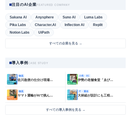
注目のAI企業
FEATURED COMPANY
Sakana AI
Anysphere
Suno AI
Luma Labs
Pika Labs
Character.AI
Inflection AI
Replit
Notion Labs
UiPath
すべての企業を見る →
導入事例
CASE STUDY
物流
小売・EC
佐川急便の仕分け現場…
伊勢の老舗食堂「ゑび…
物流
IT・通信
ヤマト運輸がAIで挑ん…
大林組が設計にも工程…
すべての導入事例を見る →