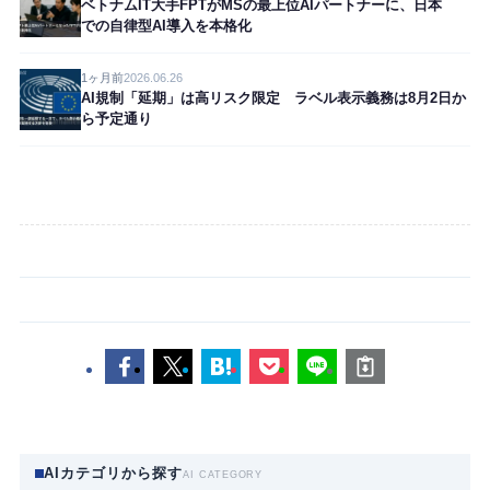
ベトナムIT大手FPTがMSの最上位AIパートナーに、日本
での自律型AI導入を本格化
1ヶ月前
2026.06.26
AI規制「延期」は高リスク限定 ラベル表示義務は8月2日か
ら予定通り
AIカテゴリから探す
AI CATEGORY