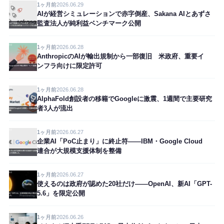
1ヶ月前
2026.06.29
AIが経営シミュレーションで赤字倒産、Sakana AIとあずさ
監査法人が純利益ベンチマーク公開
1ヶ月前
2026.06.28
AnthropicのAIが輸出規制から一部復旧 米政府、重要イ
ンフラ向けに限定許可
1ヶ月前
2026.06.28
AlphaFold創設者の移籍でGoogleに激震、1週間で主要研究
者3人が流出
1ヶ月前
2026.06.27
企業AI「PoC止まり」に終止符——IBM・Google Cloud
連合が大規模支援体制を整備
1ヶ月前
2026.06.27
使えるのは政府が認めた20社だけ——OpenAI、新AI「GPT-
5.6」を限定公開
1ヶ月前
2026.06.26