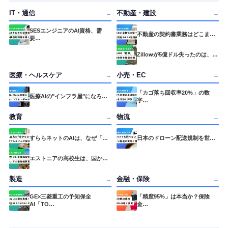
IT・通信
不動産・建設
→
→
SESエンジニアのAI資格、需
不動産の契約書業務はどこま…
要…
Zillowが5億ドル失ったのは、…
医療・ヘルスケア
小売・EC
→
→
「カゴ落ち回収率20%」の数
医療AIの"インフラ屋"になろ…
字…
教育
物流
→
→
すららネットのAIは、なぜ「…
日本のドローン配送規制を世…
エストニアの高校生は、国か…
製造
金融・保険
→
→
GE×三菱重工の予知保全
「精度95%」は本当か？保険
AI「TO…
金…