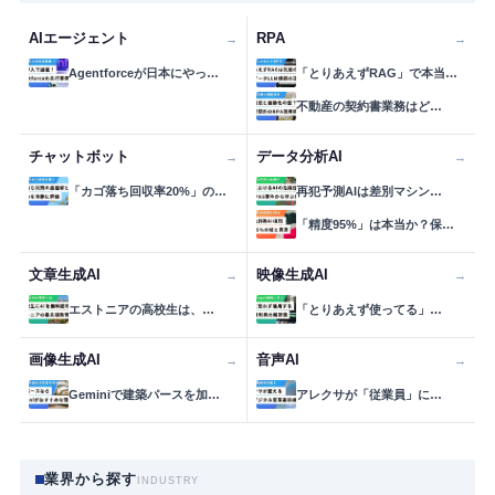
AIエージェント
RPA
→
→
Agentforceが日本にやっ…
「とりあえずRAG」で本当…
不動産の契約書業務はど…
チャットボット
データ分析AI
→
→
「カゴ落ち回収率20%」の…
再犯予測AIは差別マシン…
「精度95%」は本当か？保…
文章生成AI
映像生成AI
→
→
エストニアの高校生は、…
「とりあえず使ってる」…
画像生成AI
音声AI
→
→
Geminiで建築パースを加…
アレクサが「従業員」に…
業界から探す
INDUSTRY