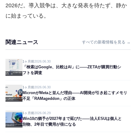
2026だ。導入競争は、大きな発表を待たず、静か
に始まっている。
関連ニュース
すべての新着情報を見る →
1ヶ月前
2026.06.30
「検索はGoogle、比較はAI」に——ZETAが購買行動シ
フトを調査
1ヶ月前
2026.06.30
MicronがMetaと並んだ理由——AI開発が引き起こすメモリ
不足「RAMageddon」の正体
1ヶ月前
2026.06.29
Win10の猶予が2027年まで延びた——法人ESUは個人と
別物、2年目で費用が倍になる