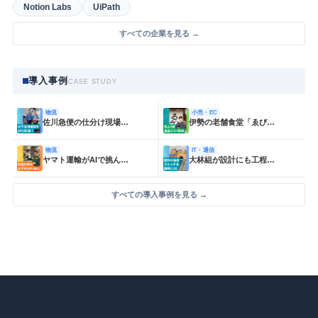
Notion Labs
UiPath
すべての企業を見る →
導入事例
CASE STUDY
物流
小売・EC
佐川急便の仕分け現場…
伊勢の老舗食堂「ゑび…
物流
IT・通信
ヤマト運輸がAIで挑ん…
大林組が設計にも工程…
すべての導入事例を見る →