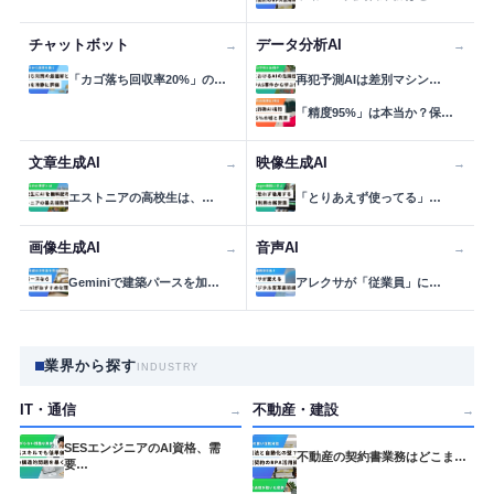
チャットボット
データ分析AI
→
→
「カゴ落ち回収率20%」の…
再犯予測AIは差別マシン…
「精度95%」は本当か？保…
文章生成AI
映像生成AI
→
→
エストニアの高校生は、…
「とりあえず使ってる」…
画像生成AI
音声AI
→
→
Geminiで建築パースを加…
アレクサが「従業員」に…
業界から探す
INDUSTRY
IT・通信
不動産・建設
→
→
SESエンジニアのAI資格、需
不動産の契約書業務はどこま…
要…