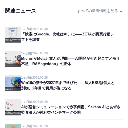
関連ニュース
すべての新着情報を見る →
1ヶ月前
2026.06.30
「検索はGoogle、比較はAI」に——ZETAが購買行動シ
フトを調査
1ヶ月前
2026.06.30
MicronがMetaと並んだ理由——AI開発が引き起こすメモリ
不足「RAMageddon」の正体
1ヶ月前
2026.06.29
Win10の猶予が2027年まで延びた——法人ESUは個人と
別物、2年目で費用が倍になる
1ヶ月前
2026.06.29
AIが経営シミュレーションで赤字倒産、Sakana AIとあずさ
監査法人が純利益ベンチマーク公開
1ヶ月前
2026.06.28