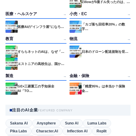
Zillowが5億ドル失ったのは、…
医療・ヘルスケア
小売・EC
→
→
「カゴ落ち回収率20%」の数
医療AIの"インフラ屋"になろ…
字…
教育
物流
→
→
すららネットのAIは、なぜ「…
日本のドローン配送規制を世…
エストニアの高校生は、国か…
製造
金融・保険
→
→
GE×三菱重工の予知保全
「精度95%」は本当か？保険
AI「TO…
金…
注目のAI企業
FEATURED COMPANY
Sakana AI
Anysphere
Suno AI
Luma Labs
Pika Labs
Character.AI
Inflection AI
Replit