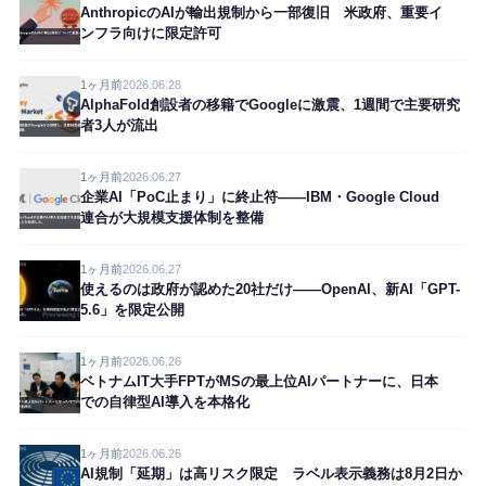
AnthropicのAIが輸出規制から一部復旧 米政府、重要イ
ンフラ向けに限定許可
1ヶ月前
2026.06.28
AlphaFold創設者の移籍でGoogleに激震、1週間で主要研究
者3人が流出
1ヶ月前
2026.06.27
企業AI「PoC止まり」に終止符——IBM・Google Cloud
連合が大規模支援体制を整備
1ヶ月前
2026.06.27
使えるのは政府が認めた20社だけ——OpenAI、新AI「GPT-
5.6」を限定公開
1ヶ月前
2026.06.26
ベトナムIT大手FPTがMSの最上位AIパートナーに、日本
での自律型AI導入を本格化
1ヶ月前
2026.06.26
AI規制「延期」は高リスク限定 ラベル表示義務は8月2日か