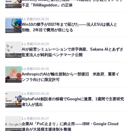
不足「RAMageddon」の正体
1ヶ月前
2026.06.29
Win10の猶予が2027年まで延びた——法人ESUは個人と
別物、2年目で費用が倍になる
1ヶ月前
2026.06.29
AIが経営シミュレーションで赤字倒産、Sakana AIとあずさ
監査法人が純利益ベンチマーク公開
1ヶ月前
2026.06.28
AnthropicのAIが輸出規制から一部復旧 米政府、重要イ
ンフラ向けに限定許可
1ヶ月前
2026.06.28
AlphaFold創設者の移籍でGoogleに激震、1週間で主要研究
者3人が流出
1ヶ月前
2026.06.27
企業AI「PoC止まり」に終止符——IBM・Google Cloud
連合が大規模支援体制を整備