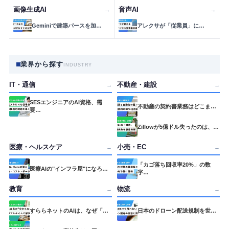
画像生成AI
音声AI
→
→
Geminiで建築パースを加…
アレクサが「従業員」に…
業界から探す
INDUSTRY
IT・通信
不動産・建設
→
→
SESエンジニアのAI資格、需
不動産の契約書業務はどこま…
要…
Zillowが5億ドル失ったのは、…
医療・ヘルスケア
小売・EC
→
→
「カゴ落ち回収率20%」の数
医療AIの"インフラ屋"になろ…
字…
教育
物流
→
→
すららネットのAIは、なぜ「…
日本のドローン配送規制を世…