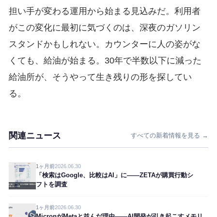
担い手が変わる運用から始まる見込みだ。利用者
がこの変化に最初に気づくのは、深夜のガソリン
スタンドかもしれない。カウンターに人の姿がな
くても、給油が始まる。30年で半数以下に減った
給油所が、そうやって生き残りの形を探してい
る。
関連ニュース
すべての新着情報を見る →
1ヶ月前
2026.06.30
「検索はGoogle、比較はAI」に——ZETAが購買行動シ
フトを調査
1ヶ月前
2026.06.30
MicronがMetaと並んだ理由——AI開発が引き起こすメモリ