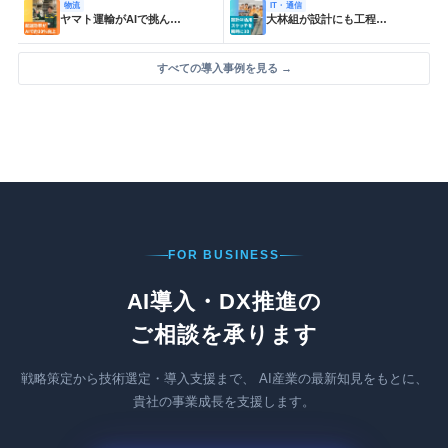
物流
IT・通信
ヤマト運輸がAIで挑ん…
大林組が設計にも工程…
すべての導入事例を見る →
FOR BUSINESS
AI導入・DX推進の
ご相談を承ります
戦略策定から技術選定・導入支援まで、
AI産業の最新知見をもとに、
貴社の事業成長を支援します。