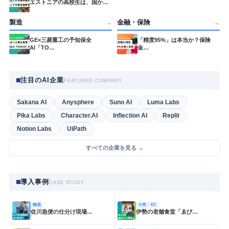
エストニアの高校生は、国か…
製造
金融・保険
→
→
GE×三菱重工の予知保全
「精度95%」は本当か？保険
AI「TO…
金…
注目のAI企業
FEATURED COMPANY
Sakana AI
Anysphere
Suno AI
Luma Labs
Pika Labs
Character.AI
Inflection AI
Replit
Notion Labs
UiPath
すべての企業を見る →
導入事例
CASE STUDY
物流
小売・EC
佐川急便の仕分け現場…
伊勢の老舗食堂「ゑび…