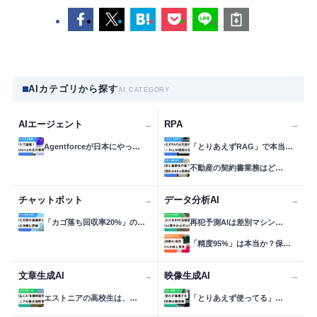
AIカテゴリから探す
AI CATEGORY
AIエージェント
RPA
→
→
Agentforceが日本にやっ…
「とりあえずRAG」で本当…
不動産の契約書業務はど…
チャットボット
データ分析AI
→
→
「カゴ落ち回収率20%」の…
再犯予測AIは差別マシン…
「精度95%」は本当か？保…
文章生成AI
映像生成AI
→
→
エストニアの高校生は、…
「とりあえず使ってる」…