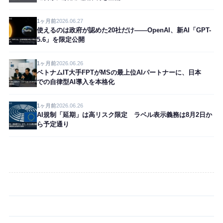
1ヶ月前
2026.06.27
使えるのは政府が認めた20社だけ——OpenAI、新AI「GPT-
5.6」を限定公開
1ヶ月前
2026.06.26
ベトナムIT大手FPTがMSの最上位AIパートナーに、日本
での自律型AI導入を本格化
1ヶ月前
2026.06.26
AI規制「延期」は高リスク限定 ラベル表示義務は8月2日か
ら予定通り