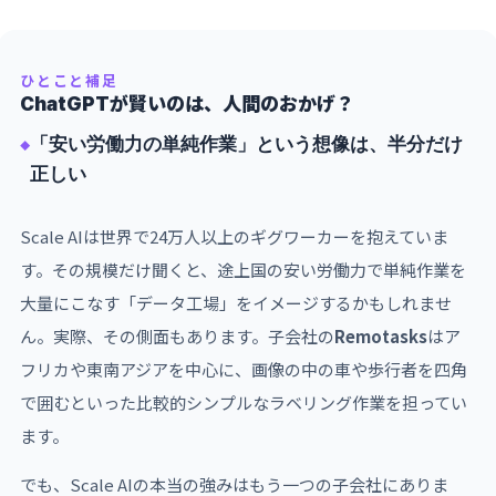
学歴
MIT（1年で中退）
前職
Quora（機械学習エンジニア・インターン）
ひとこと補足
ChatGPTが賢いのは、人間のおかげ？
現職
Meta 超知能部門責任者
「安い労働力の単純作業」という想像は、半分だけ
注目ポイント
正しい
ワンが作り上げたのは、単なるデータラベリング会社
ではなく「AIの成績を決めるインフラ」でした。その
Scale AIは世界で24万人以上のギグワーカーを抱えていま
価値をMetaのマーク・ザッカーバーグが約2兆円で買
す。その規模だけ聞くと、途上国の安い労働力で単純作業を
い取ったという事実が、ワンの戦略眼の正しさを証明
大量にこなす「データ工場」をイメージするかもしれませ
しています。同時に、Scale AIにとっては「創業者の
ん。実際、その側面もあります。子会社の
Remotasks
はア
頭脳」という最大の資産を失った瞬間でもあります。
フリカや東南アジアを中心に、画像の中の車や歩行者を四角
で囲むといった比較的シンプルなラベリング作業を担ってい
ます。
でも、Scale AIの本当の強みはもう一つの子会社にありま