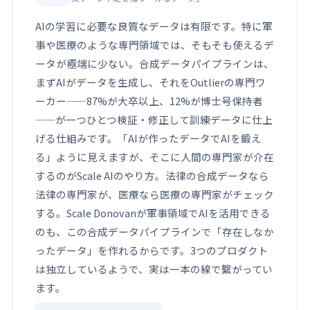
AIの学習に必要な良質なデータは有限です。特に軍
事や医療のような専門領域では、そもそも使えるデ
ータが極端に少ない。合成データパイプラインは、
まずAIがデータを生成し、それをOutlierの専門ワ
ーカー——87%が大卒以上、12%が博士号保持者
——が一つひとつ検証・修正して訓練データに仕上
げる仕組みです。「AIが作ったデータでAIを鍛え
る」ように見えますが、そこに人間の専門家が介在
するのがScale AIのやり方。法律の合成データなら
法律の専門家が、医療なら医療の専門家がチェック
する。Scale Donovanが軍事領域でAIを活用できる
のも、この合成データパイプラインで「存在しなか
ったデータ」を作れるからです。3つのプロダクト
は独立しているようで、実は一本の線で繋がってい
ます。