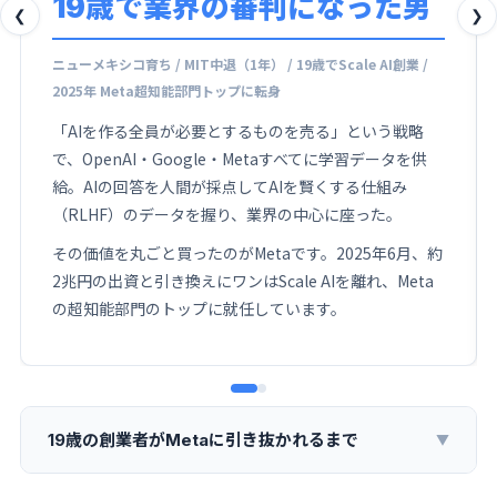
19歳で業界の審判になった男
❮
❯
ニューメキシコ育ち / MIT中退（1年） / 19歳でScale AI創業 /
2025年 Meta超知能部門トップに転身
「AIを作る全員が必要とするものを売る」という戦略
で、OpenAI・Google・Metaすべてに学習データを供
給。AIの回答を人間が採点してAIを賢くする仕組み
（RLHF）のデータを握り、業界の中心に座った。
その価値を丸ごと買ったのがMetaです。2025年6月、約
2兆円の出資と引き換えにワンはScale AIを離れ、Meta
の超知能部門のトップに就任しています。
19歳の創業者がMetaに引き抜かれるまで
▼
経歴