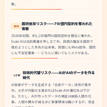
数。
国防依存リスク——710億円契約を奪われた
MID
衝撃
2026年初頭、約1,100億円の国防契約を競合に奪われ、
Scale AIは法的異議を申し立て中。民間の離反を国防で
埋めようとした矢先の出来事。民間にもMeta依存、国防
にも不安定要素——どちらに傾いてもリスクがある。
技術的代替リスク——AIがAIのデータを作る
LOW
時代
AI自身がデータを生成する「合成データ」技術が進歩
中。大手が内製化を進めればScale AIの優位性は下が
る。ただし、AIが作ったデータの検証は結局人間の仕
事。人間の関与が減るほど事業領域は縮小するが、完全