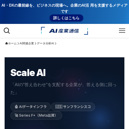
AI・DXの最前線を、ビジネスの現場へ。企業のAI活 用を支援するメディア
です
詳しくはこちら
ホーム
AI関連企業
データ分析AI
Scale AI
「AIの”答え合わせ”を支配する企業が、答える側に回っ
た」
🤖 AIデータインフラ
🇺🇸 サンフランシスコ
🚀 Series F+（Meta出資）