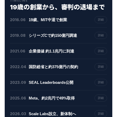
TIMELINE
19歳の創業から、審判の退場まで
2016.06
19歳、MIT中退で創業
詳細
アレクサンドル・ワンがMITを1年で中退
2019.08
シリーズCで約150億円調達
詳細
し、YCombinatorの採択を受けてScale AIを
設立。最初の仕事は、自動運転車向けの画像
OpenAIをはじめとする大手AI企業が次々と
にラベルを付ける——いわばデータの仕分け
2021.06
企業価値 約1.1兆円に到達
詳細
顧客に。AIに「正解」を教えるデータ——人
作業でした。
間がAIの回答を採点し、AIがそこから学ぶ仕
シリーズEで約500億円を調達。創業5年で1
組み（RLHF）——の供給元として、業界の
2022.04
国防総省と約375億円の契約
詳細
兆円企業に。AI企業はどこもScale AIのデー
中心に座り始めます。
タなしには戦えない——「AIの武器商人」と
米国国防総省のAI導入パートナーに選ばれ、
いう異名が定着した時期です。
2023.09
SEAL Leaderboards公開
詳細
軍事AIの試験・評価体制を構築。シリコンバ
レーのスタートアップが国家安全保障の一翼
各社のAIモデルの性能を第三者として評価・
を担う、異例の展開でした。
2025.06
Meta、約2兆円で49%取得
詳細
ランキング化する仕組みを発表。採点データ
を作るだけでなく、モデルの「成績表」まで
Metaが株式の49%を取得し、企業価値は約
出す——審判としての立場をさらに強固にし
2026.03
Scale Labs設立、新体制へ
詳細
4.5兆円へ倍増。同時にワン自身がMetaの