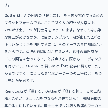
す。
Outlier
は、AIの回答の「良し悪し」を人間が採点するための
プラットフォームです。ここで働く人の87%が大卒以上、
27%が修士、12%が博士号を持っています。なぜこんな高学
歴集団が必要なのか。理由はシンプルで、AIが出した回答が
正しいかどうかを判断するには、そのテーマの専門知識がい
るからです。法律の質問にAIが答えたら、法律の専門家が
「この回答は合ってる？」と採点する。医療もコーディング
も同じです。ChatGPTが賢いのは「AIが勝手に賢くなった」
からではなく、こうした専門家が一つ一つの回答に○×をつ
け続けた結果です。
Remotasksが「量」を、Outlierが「質」を担う。この二段
構えこそが、Scale AIを単なる外注先ではなく「知識労働の
集合体」にしています。博士号を持つ24万人規模のワーカー