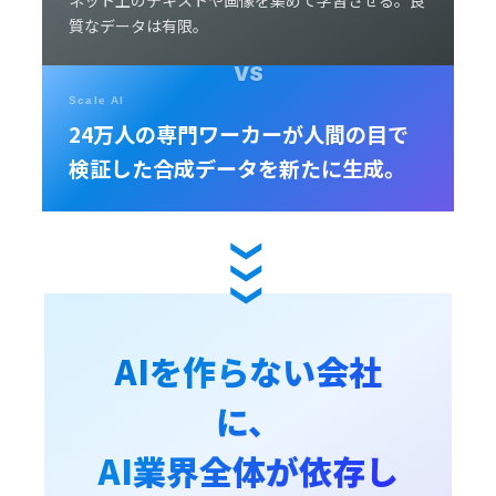
ネット上のテキストや画像を集めて学習させる。良
質なデータは有限。
Scale AI
24万人の専門ワーカーが人間の目で
検証した合成データを新たに生成。
AIを作らない会社
に、
AI業界全体が依存し