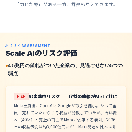
「閉じた扉」がある一方、課題も見えてきます。
⚠ RISK ASSESSMENT
Scale AIのリスク評価
4.5兆円の値札がついた企業の、見過ごせない5つの
弱点
顧客集中リスク——収益の命綱がMeta1社に
HIGH
Meta出資後、OpenAIとGoogleが取引を縮小。かつて全
員に売れていたからこそ収益が分散していたが、今は資
本（49%）と売上の両面でMetaに依存する構図。2026
年の収益予測は約3,000億円だが、Meta関連の比率は非