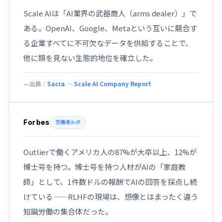
Scale AIは「AI業界の武器商人（arms dealer）」で
ある。OpenAI、Google、Metaという互いに競合す
る企業すべてに不可欠なデータを供給することで、
他に類を見ない生態的地位を確立した。
出典：
Sacra — Scale AI Company Report
Forbes
労働者ルポ
Outlierで働くアメリカ人の87%が大卒以上、12%が
博士号を持つ。博士号を持つ人材がAIの「家庭教
師」として、1件数ドルの報酬でAIの回答を採点し続
けている——RLHFの現場は、想像とはまったく違う
知識労働の集合体だった。