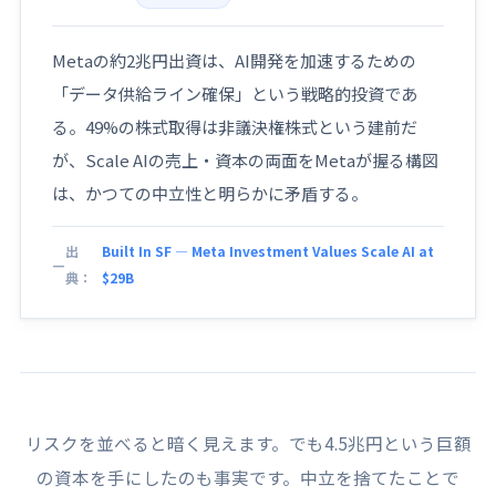
Metaの約2兆円出資は、AI開発を加速するための
「データ供給ライン確保」という戦略的投資であ
る。49%の株式取得は非議決権株式という建前だ
が、Scale AIの売上・資本の両面をMetaが握る構図
は、かつての中立性と明らかに矛盾する。
出
Built In SF — Meta Investment Values Scale AI at
典：
$29B
リスクを並べると暗く見えます。でも4.5兆円という巨額
の資本を手にしたのも事実です。中立を捨てたことで