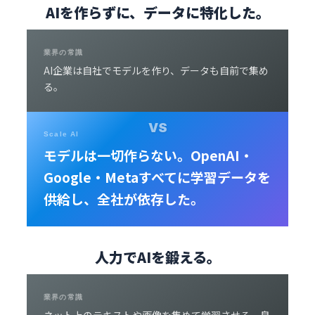
AIを作らずに、データに特化した。
業界の常識
AI企業は自社でモデルを作り、データも自前で集め
る。
Scale AI
モデルは一切作らない。OpenAI・
Google・Metaすべてに学習データを
供給し、全社が依存した。
人力でAIを鍛える。
業界の常識