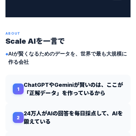
ました。
「超知能部門（Superintelligence）」の責
ワンの後任CEOには、Uber Eatsの立ち上げ
任者として招聘されます。審判が、最大の選
を率いたJason Droegeが就任。社名もScale
手のユニフォームを着た瞬間です。
Labsへと改められ、Meta色の強まった新章
が始まりました。
ABOUT
Scale AIを一言で
AIが賢くなるためのデータを、世界で最も大規模に
作る会社
ChatGPTやGeminiが賢いのは、ここが
「正解データ」を作っているから
24万人がAIの回答を毎日採点して、AIを
鍛えている