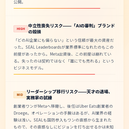
公開。
中立性喪失リスク——「AIの審判」ブランド
HIGH
の毀損
「どのAI企業にも偏らない」という信頼が最大の資産だ
った。SEAL Leaderboardsが業界標準になれたのもこの
前提があったから。Meta出資後、この前提は崩れてい
る。失ったのは契約ではなく「誰にでも売れる」という
ビジネスモデル。
リーダーシップ移行リスク——天才の退場、
MID
実務家の試練
創業者ワンがMetaへ移籍し、後任はUber Eats創業者の
Droege。オペレーションの手腕はあるが、AI業界の経
験は浅い。SEALも国防参入もワンの直感から生まれた
もので、その直感なしにビジョンを打ち出せるかは未知