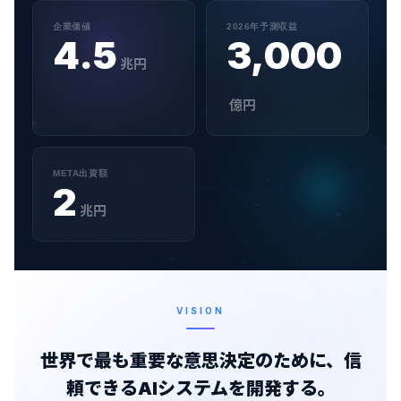
企業価値
2026年予測収益
4.5
3,000
兆円
億円
META出資額
2
兆円
VISION
世界で最も重要な意思決定のために、信
頼できるAIシステムを開発する。