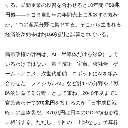
する。民間企業の投資を合わせると10年間で
50兆
円超
——トヨタ自動車の年間売上に匹敵する規模
が、1つの産業分野に集中する。そこから生まれる
経済波及効果は約
160兆円
と試算されている。
高市政権の計画は、AI・半導体だけを対象にして
いるわけではない。量子技術、宇宙、核融合、ゲ
ーム・アニメ、次世代船舶、ロボットにAIを組み
合わせた「フィジカルAI」など計17の分野を「戦
略的に育てる分野」として束ね、2040年度までに
官民合わせて
370兆円
を投じるのが「日本成長戦
略」の全体像だ。370兆円は日本のGDPのほぼ6割
に相当する。ただし、今回の「上限なし」予算枠