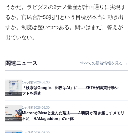
うかだ。ラピダスの2ナノ量産が計画通りに実現す
るか。官民合計50兆円という目標が本当に動き出
すか。制度は整いつつある。問いはまだ、答えが
出ていない。
関連ニュース
すべての新着情報を見る →
1ヶ月前
2026.06.30
「検索はGoogle、比較はAI」に——ZETAが購買行動シ
フトを調査
1ヶ月前
2026.06.30
MicronがMetaと並んだ理由——AI開発が引き起こすメモリ
不足「RAMageddon」の正体
1ヶ月前
2026.06.29