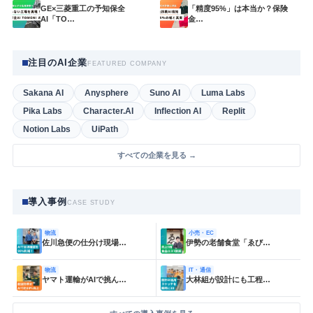
GE×三菱重工の予知保全
「精度95%」は本当か？保険
AI「TO…
金…
注目のAI企業
FEATURED COMPANY
Sakana AI
Anysphere
Suno AI
Luma Labs
Pika Labs
Character.AI
Inflection AI
Replit
Notion Labs
UiPath
すべての企業を見る →
導入事例
CASE STUDY
物流
小売・EC
佐川急便の仕分け現場…
伊勢の老舗食堂「ゑび…
物流
IT・通信
ヤマト運輸がAIで挑ん…
大林組が設計にも工程…