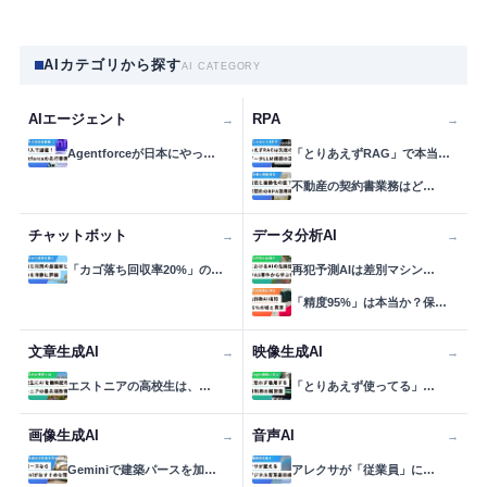
AIカテゴリから探す
AI CATEGORY
AIエージェント
RPA
→
→
Agentforceが日本にやっ…
「とりあえずRAG」で本当…
不動産の契約書業務はど…
チャットボット
データ分析AI
→
→
「カゴ落ち回収率20%」の…
再犯予測AIは差別マシン…
「精度95%」は本当か？保…
文章生成AI
映像生成AI
→
→
エストニアの高校生は、…
「とりあえず使ってる」…
画像生成AI
音声AI
→
→
Geminiで建築パースを加…
アレクサが「従業員」に…