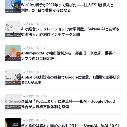
Win10の猶予が2027年まで延びた——法人ESUは個人と
別物、2年目で費用が倍になる
1ヶ月前
2026.06.29
AIが経営シミュレーションで赤字倒産、Sakana AIとあずさ
監査法人が純利益ベンチマーク公開
1ヶ月前
2026.06.28
AnthropicのAIが輸出規制から一部復旧 米政府、重要イ
ンフラ向けに限定許可
1ヶ月前
2026.06.28
AlphaFold創設者の移籍でGoogleに激震、1週間で主要研究
者3人が流出
1ヶ月前
2026.06.27
企業AI「PoC止まり」に終止符——IBM・Google Cloud
連合が大規模支援体制を整備
1ヶ月前
2026.06.27
使えるのは政府が認めた20社だけ——OpenAI、新AI「GPT-