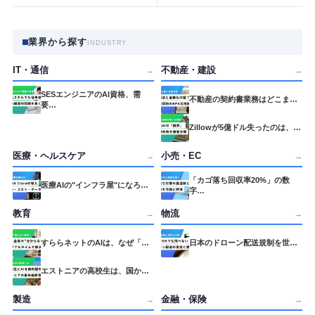
業界から探す
INDUSTRY
IT・通信
不動産・建設
→
→
SESエンジニアのAI資格、需
不動産の契約書業務はどこま…
要…
Zillowが5億ドル失ったのは、…
医療・ヘルスケア
小売・EC
→
→
「カゴ落ち回収率20%」の数
医療AIの"インフラ屋"になろ…
字…
教育
物流
→
→
すららネットのAIは、なぜ「…
日本のドローン配送規制を世…
エストニアの高校生は、国か…
製造
金融・保険
→
→