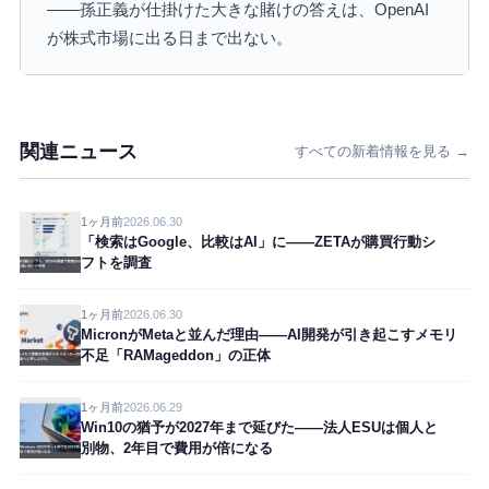
——孫正義が仕掛けた大きな賭けの答えは、OpenAI
が株式市場に出る日まで出ない。
関連ニュース
すべての新着情報を見る →
1ヶ月前
2026.06.30
「検索はGoogle、比較はAI」に——ZETAが購買行動シ
フトを調査
1ヶ月前
2026.06.30
MicronがMetaと並んだ理由——AI開発が引き起こすメモリ
不足「RAMageddon」の正体
1ヶ月前
2026.06.29
Win10の猶予が2027年まで延びた——法人ESUは個人と
別物、2年目で費用が倍になる