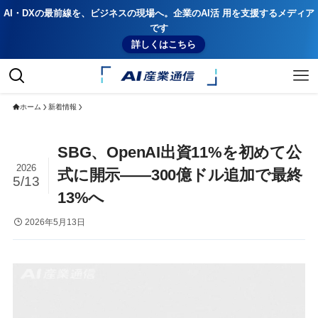
AI・DXの最前線を、ビジネスの現場へ。企業のAI活 用を支援するメディア
です
詳しくはこちら
ホーム
新着情報
SBG、OpenAI出資11%を初めて公
2026
式に開示——300億ドル追加で最終
5/13
13%へ
2026年5月13日