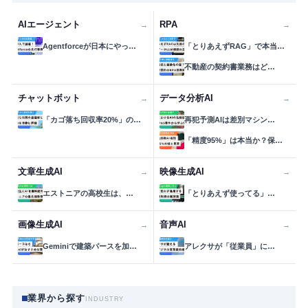
AIエージェント
RPA
→
→
Agentforceが日本にやっ…
「とりあえずRAG」で本当…
不動産の契約書業務はど…
チャットボット
データ分析AI
→
→
「カゴ落ち回収率20%」の…
再犯予測AIは差別マシン…
「精度95%」は本当か？保…
文章生成AI
映像生成AI
→
→
エストニアの高校生は、…
「とりあえず使ってる」…
画像生成AI
音声AI
→
→
Geminiで建築パースを加…
アレクサが「従業員」に…
業界から探す
INDUSTRY