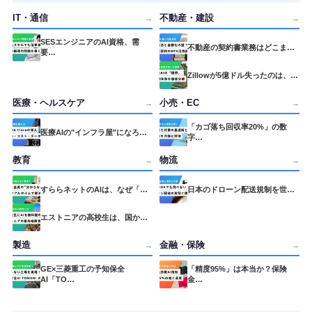
IT・通信
不動産・建設
→
→
SESエンジニアのAI資格、需
不動産の契約書業務はどこま…
要…
Zillowが5億ドル失ったのは、…
医療・ヘルスケア
小売・EC
→
→
「カゴ落ち回収率20%」の数
医療AIの"インフラ屋"になろ…
字…
教育
物流
→
→
すららネットのAIは、なぜ「…
日本のドローン配送規制を世…
エストニアの高校生は、国か…
製造
金融・保険
→
→
GE×三菱重工の予知保全
「精度95%」は本当か？保険
AI「TO…
金…