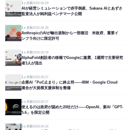
1ヶ月前
2026.06.29
AIが経営シミュレーションで赤字倒産、Sakana AIとあずさ
監査法人が純利益ベンチマーク公開
1ヶ月前
2026.06.28
AnthropicのAIが輸出規制から一部復旧 米政府、重要イ
ンフラ向けに限定許可
1ヶ月前
2026.06.28
AlphaFold創設者の移籍でGoogleに激震、1週間で主要研究
者3人が流出
1ヶ月前
2026.06.27
企業AI「PoC止まり」に終止符——IBM・Google Cloud
連合が大規模支援体制を整備
1ヶ月前
2026.06.27
使えるのは政府が認めた20社だけ——OpenAI、新AI「GPT-
5.6」を限定公開
1ヶ月前
2026.06.26