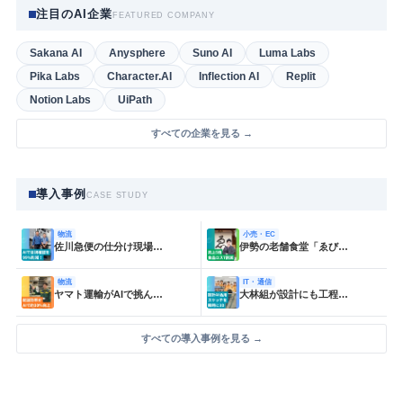
注目のAI企業
FEATURED COMPANY
Sakana AI
Anysphere
Suno AI
Luma Labs
Pika Labs
Character.AI
Inflection AI
Replit
Notion Labs
UiPath
すべての企業を見る →
導入事例
CASE STUDY
物流
小売・EC
佐川急便の仕分け現場…
伊勢の老舗食堂「ゑび…
物流
IT・通信
ヤマト運輸がAIで挑ん…
大林組が設計にも工程…
すべての導入事例を見る →