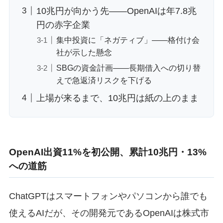
10兆円が向かう先——OpenAIは年7.8兆
円の赤字企業
集中投資に「ネガティブ」——格付け会
社が示した懸念
SBGの資金計画——長期借入への切り替
えで急返済リスクを下げる
上場が来るまで、10兆円は紙の上のまま
OpenAI出資11%を初公開、累計10兆円・13%
への道筋
ChatGPTはスマートフォンやパソコンから誰でも
使えるAIだが、その開発元であるOpenAIは株式市