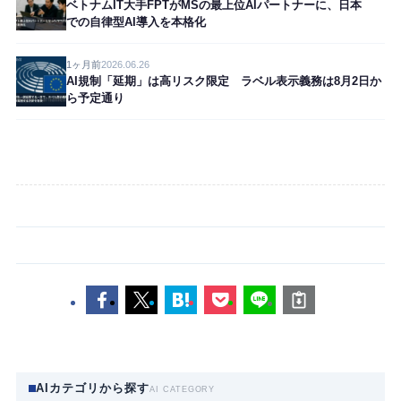
ベトナムIT大手FPTがMSの最上位AIパートナーに、日本
での自律型AI導入を本格化
1ヶ月前
2026.06.26
AI規制「延期」は高リスク限定 ラベル表示義務は8月2日か
ら予定通り
AIカテゴリから探す
AI CATEGORY