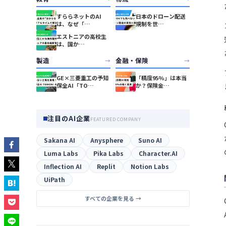
すららネットのAI
日本のドローン配送
は、なぜ「…
規制を世…
エストニアの高校生
は、国か…
製造
金融・保険
→
→
GE×三菱重工の予知
「精度95%」は本当
保全AI「TO…
か？保険金…
注目のAI企業
FEATURED COMPANY
Sakana AI
Anysphere
Suno AI
Luma Labs
Pika Labs
Character.AI
Inflection AI
Replit
Notion Labs
UiPath
すべての企業を見る →