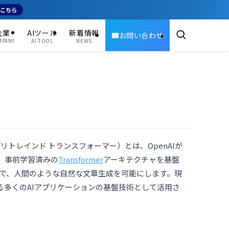
はこちら
企業
AIツール
新着情報
お問い合わせ
MPANY
AI TOOL
NEWS
レーティブ プリトレインド トランスフォーマー）とは、OpenAIが
。事前学習済みの
Transformer
アーキテクチャを基盤
で、人間のような自然な文章生成を可能にします。現
る多くのAIアプリケーションの基盤技術として活用さ