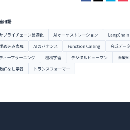
連用語
サプライチェーン最適化
AIオーケストレーション
LangChain
埋め込み表現
AIガバナンス
Function Calling
合成デー
ディープラーニング
機械学習
デジタルヒューマン
医療AI
教師なし学習
トランスフォーマー