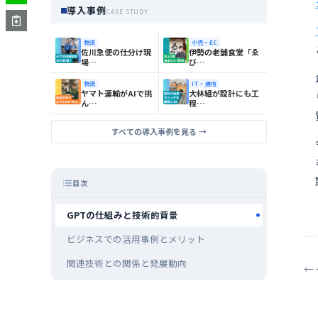
導入事例
CASE STUDY
物流
小売・EC
佐川急便の仕分け現
伊勢の老舗食堂「ゑ
場…
び…
物流
IT・通信
ヤマト運輸がAIで挑
大林組が設計にも工
ん…
程…
すべての導入事例を見る →
目次
GPTの仕組みと技術的背景
ビジネスでの活用事例とメリット
関連技術との関係と発展動向
←