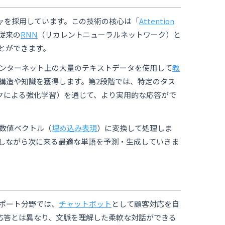
ャを採用しています。この技術の核心は「
Attention
従来の
RNN
（リカレントニューラルネットワーク）と
とができます。
インターネット上の大量のテキストデータを使用して
教
構造や知識を獲得します。第2段階では、特定のタス
クによる強化学習）を通じて、より実用的な応答がで
数値ベクトル（
埋め込み表現
）に変換して処理しま
しながら次に来る最適な単語を予測・生成していきま
サポート分野では、
チャットボット
として顧客対応を自
な応答とは異なり、文脈を理解した柔軟な対話ができる