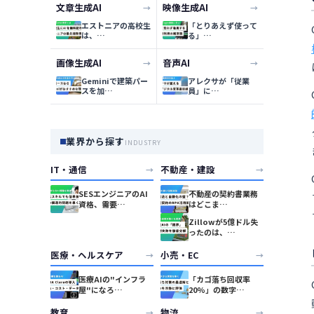
文章生成AI
映像生成AI
→
→
エストニアの高校生
「とりあえず使って
は、…
る」…
画像生成AI
音声AI
→
→
Geminiで建築パー
アレクサが「従業
スを加…
員」に…
業界から探す
INDUSTRY
IT・通信
不動産・建設
→
→
SESエンジニアのAI
不動産の契約書業務
資格、需要…
はどこま…
Zillowが5億ドル失
ったのは、…
医療・ヘルスケア
小売・EC
→
→
医療AIの"インフラ
「カゴ落ち回収率
屋"になろ…
20%」の数字…
教育
物流
→
→