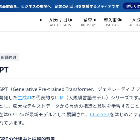
Xの最前線を、ビジネスの現場へ。企業のAI活 用を支援するメディアです
詳しく
AIカテゴリ
業界
導入事例
AI
AI CATEGORY
INDUSTRY
USE CASE
AI CO
AI用語辞典
PT
GPT（Generative Pre-trained Transformer、ジェネ
開発した
生成AI
の代表的な
LLM
（大規模言語モデル）シリーズです
とし、膨大なテキストデータから言語の構造と意味を学習すること
在はGPT-4oが最新モデルとして展開され、
ChatGPT
をはじめとす
れています。
GPTの仕組みと技術的背景