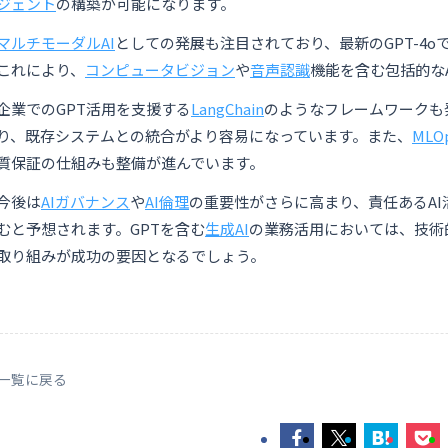
ジェント
の構築が可能になります。
マルチモーダルAI
としての発展も注目されており、最新のGPT-4
これにより、
コンピュータビジョン
や
音声認識
機能を含む包括的な
企業でのGPT活用を支援する
LangChain
のようなフレームワークも
り、既存システムとの統合がより容易になっています。また、
MLO
質保証の仕組みも整備が進んでいます。
今後は
AIガバナンス
や
AI倫理
の重要性がさらに高まり、責任あるA
むと予想されます。GPTを含む
生成AI
の業務活用においては、技術
取り組みが成功の要因となるでしょう。
 一覧に戻る