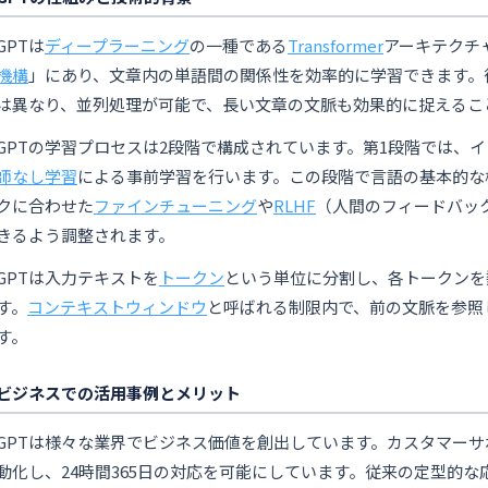
GPTは
ディープラーニング
の一種である
Transformer
アーキテクチ
機構
」にあり、文章内の単語間の関係性を効率的に学習できます。
は異なり、並列処理が可能で、長い文章の文脈も効果的に捉えるこ
GPTの学習プロセスは2段階で構成されています。第1段階では、
師なし学習
による事前学習を行います。この段階で言語の基本的な
クに合わせた
ファインチューニング
や
RLHF
（人間のフィードバッ
きるよう調整されます。
GPTは入力テキストを
トークン
という単位に分割し、各トークンを
す。
コンテキストウィンドウ
と呼ばれる制限内で、前の文脈を参照
す。
ビジネスでの活用事例とメリット
GPTは様々な業界でビジネス価値を創出しています。カスタマー
動化し、24時間365日の対応を可能にしています。従来の定型的