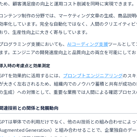
ため、顧客満足度の向上と運用コスト削減を同時に実現できます。
コンテンツ制作の分野では、マーケティング文章の生成、商品説明
効率化しています。完全な自動化ではなく、人間のクリエイティビ
おり、生産性向上に大きく寄与しています。
プログラミング支援においても、
AIコーディング支援
ツールとして
ます。エンジニアの開発速度向上と品質向上の両立を可能にしてお
導入時の考慮点と効果測定
GPTを効果的に活用するには、
プロンプトエンジニアリング
のスキ
が大きく左右されるため、組織内でのノウハウ蓄積と共有が成功の
の生成）への対策として、重要な業務では人間による確認プロセス
関連技術との関係と発展動向
GPTは単体での利用だけでなく、他のAI技術との組み合わせによ
Augmented Generation）と組み合わせることで、企業独