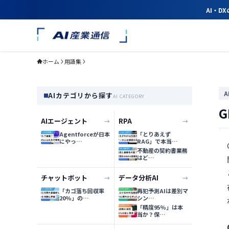
AI・D
ホーム
用語集
AIカテゴリから探す
AI CATEGORY
G
AIエージェント
RPA
→
→
Agentforceが日本
「とりあえず
にやっ…
RAG」で本当…
不動産の契約書業務
はど…
チャットボット
データ分析AI
→
→
「カゴ落ち回収率
再犯予測AIは差別マ
20%」の…
シン…
「精度95%」は本
当か？保…