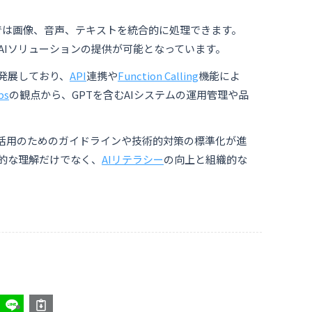
oでは画像、音声、テキストを統合的に処理できます。
AIソリューションの提供が可能となっています。
発展しており、
API
連携や
Function Calling
機能によ
ps
の観点から、GPTを含むAIシステムの運用管理や品
I活用のためのガイドラインや技術的対策の標準化が進
的な理解だけでなく、
AIリテラシー
の向上と組織的な