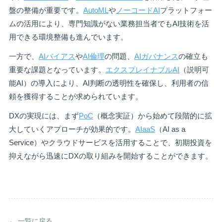
盤の整備が重要です。
AutoML
や
ノーコードAI
プラットフォー
ムの活用により、専門知識がない業務担当者でもAI技術を活
用できる環境整備も進んでいます。
一方で、
AIバイアス
や
AI倫理
の問題、
AIガバナンス
の確立も
重要な課題となっています。
エクスプレイナブルAI
（説明可
能AI）の導入により、AI判断の透明性を確保し、利用者の信
頼を獲得することが求められています。
DXの実現には、まず
PoC
（概念実証）から始めて段階的に拡
大していくアプローチが効果的です。
AIaaS
（AI as a
Service）やクラウドサービスを活用することで、初期投資を
抑えながら迅速にDXの取り組みを開始することができます。
← 一覧に戻る