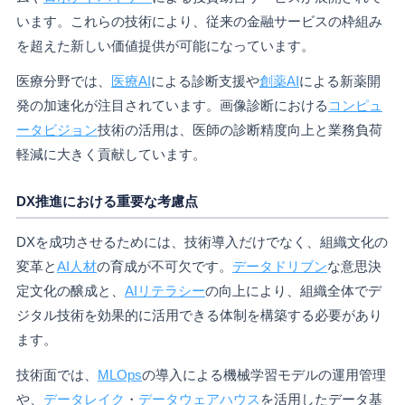
います。これらの技術により、従来の金融サービスの枠組み
を超えた新しい価値提供が可能になっています。
医療分野では、
医療AI
による診断支援や
創薬AI
による新薬開
発の加速化が注目されています。画像診断における
コンピュ
ータビジョン
技術の活用は、医師の診断精度向上と業務負荷
軽減に大きく貢献しています。
DX推進における重要な考慮点
DXを成功させるためには、技術導入だけでなく、組織文化の
変革と
AI人材
の育成が不可欠です。
データドリブン
な意思決
定文化の醸成と、
AIリテラシー
の向上により、組織全体でデ
ジタル技術を効果的に活用できる体制を構築する必要があり
ます。
技術面では、
MLOps
の導入による機械学習モデルの運用管理
や、
データレイク
・
データウェアハウス
を活用したデータ基