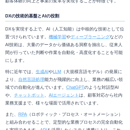
顧客体験の向上と事業の変革を実現することが特徴です。
DXの技術的基盤とAIの役割
DXを実現する上で、AI（人工知能）は中核的な技術として位
置づけられています。
機械学習
や
ディープラーニング
などの
AI技術は、大量のデータから価値ある洞察を抽出し、従来人
間が行っていた判断や作業を自動化・高度化することを可能
にします。
特に近年では、
生成AI
や
LLM
（大規模言語モデル）の発展に
より、
自然言語処理
能力が飛躍的に向上し、業務の幅広い領
域での自動化が進んでいます。
ChatGPT
のような対話型AI
や、
チャットボット
、
AIエージェント
は、顧客対応から社内
業務支援まで、様々な場面で活用されています。
また、
RPA
（ロボティック・プロセス・オートメーション）
と組み合わせることで、定型的な業務プロセスの完全自動化
も実現できます。
API
を活用したシステム連携により、これ