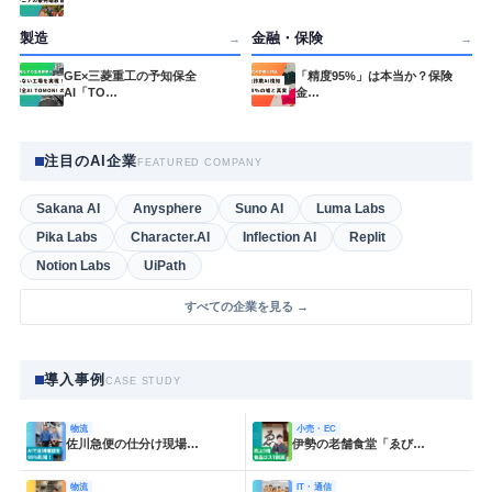
製造
金融・保険
→
→
GE×三菱重工の予知保全
「精度95%」は本当か？保険
AI「TO…
金…
注目のAI企業
FEATURED COMPANY
Sakana AI
Anysphere
Suno AI
Luma Labs
Pika Labs
Character.AI
Inflection AI
Replit
Notion Labs
UiPath
すべての企業を見る →
導入事例
CASE STUDY
物流
小売・EC
佐川急便の仕分け現場…
伊勢の老舗食堂「ゑび…
物流
IT・通信