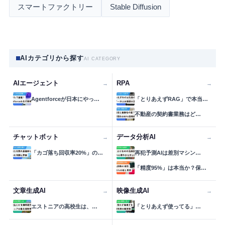
スマートファクトリー
Stable Diffusion
AIカテゴリから探す
AI CATEGORY
AIエージェント
RPA
→
→
Agentforceが日本にやっ…
「とりあえずRAG」で本当…
不動産の契約書業務はど…
チャットボット
データ分析AI
→
→
「カゴ落ち回収率20%」の…
再犯予測AIは差別マシン…
「精度95%」は本当か？保…
文章生成AI
映像生成AI
→
→
エストニアの高校生は、…
「とりあえず使ってる」…