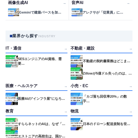
画像生成AI
音声AI
→
→
Geminiで建築パースを加…
アレクサが「従業員」に…
業界から探す
INDUSTRY
IT・通信
不動産・建設
→
→
SESエンジニアのAI資格、需
不動産の契約書業務はどこま…
要…
Zillowが5億ドル失ったのは、…
医療・ヘルスケア
小売・EC
→
→
「カゴ落ち回収率20%」の数
医療AIの"インフラ屋"になろ…
字…
教育
物流
→
→
すららネットのAIは、なぜ「…
日本のドローン配送規制を世…
エストニアの高校生は、国か…