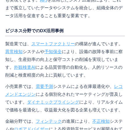
まで孤立していたデータやシステムを統合し、組織全体のデ
ータ活用を促進することも重要な要素です。
ビジネス分野でのDX活用事例
製造業では、
スマートファクトリー
の構築が進んでいます。
異常検知
システムや
予知保全
により、設備の故障を事前に察
知し、生産効率の向上と保守コストの削減を実現していま
す。
外観検査AI
による品質管理の自動化も、人的リソースの
削減と検査精度の向上に貢献しています。
小売業界では、
需要予測
システムによる在庫最適化や、
レコ
メンドエンジン
による個別化されたマーケティングが普及し
ています。
ダイナミックプライシング
により、リアルタイム
で価格を最適化し、収益最大化を図る企業も増えています。
金融分野では、
フィンテック
の進展により、
不正検知
システ
ムや
ロボアドバイザー
による投資助言サービスが展開されて