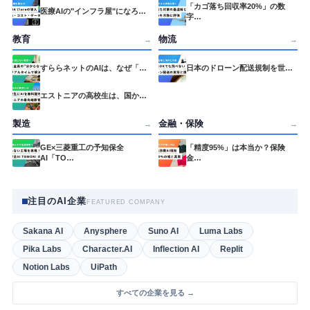
「カゴ落ち回収率20%」の数
医療AIの"インフラ屋"になろ…
字…
教育
物流
→
→
すららネットのAIは、なぜ「…
日本のドローン配送規制を世…
エストニアの高校生は、国か…
製造
金融・保険
→
→
GE×三菱重工の予知保全
「精度95%」は本当か？保険
AI「TO…
金…
注目のAI企業
FEATURED COMPANY
Sakana AI
Anysphere
Suno AI
Luma Labs
Pika Labs
Character.AI
Inflection AI
Replit
Notion Labs
UiPath
すべての企業を見る →