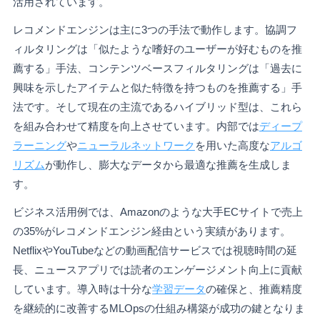
活用されています。
レコメンドエンジンは主に3つの手法で動作します。協調フ
ィルタリングは「似たような嗜好のユーザーが好むものを推
薦する」手法、コンテンツベースフィルタリングは「過去に
興味を示したアイテムと似た特徴を持つものを推薦する」手
法です。そして現在の主流であるハイブリッド型は、これら
を組み合わせて精度を向上させています。内部では
ディープ
ラーニング
や
ニューラルネットワーク
を用いた高度な
アルゴ
リズム
が動作し、膨大なデータから最適な推薦を生成しま
す。
ビジネス活用例では、Amazonのような大手ECサイトで売上
の35%がレコメンドエンジン経由という実績があります。
NetflixやYouTubeなどの動画配信サービスでは視聴時間の延
長、ニュースアプリでは読者のエンゲージメント向上に貢献
しています。導入時は十分な
学習データ
の確保と、推薦精度
を継続的に改善するMLOpsの仕組み構築が成功の鍵となりま