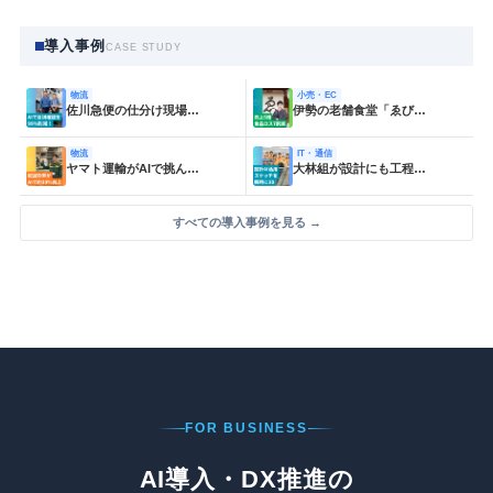
導入事例
CASE STUDY
物流
小売・EC
佐川急便の仕分け現場…
伊勢の老舗食堂「ゑび…
物流
IT・通信
ヤマト運輸がAIで挑ん…
大林組が設計にも工程…
すべての導入事例を見る →
FOR BUSINESS
AI導入・DX推進の