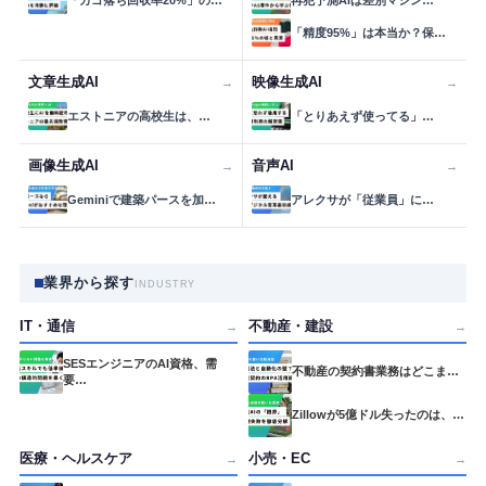
「カゴ落ち回収率20%」の…
再犯予測AIは差別マシン…
「精度95%」は本当か？保…
文章生成AI
映像生成AI
→
→
エストニアの高校生は、…
「とりあえず使ってる」…
画像生成AI
音声AI
→
→
Geminiで建築パースを加…
アレクサが「従業員」に…
業界から探す
INDUSTRY
IT・通信
不動産・建設
→
→
SESエンジニアのAI資格、需
不動産の契約書業務はどこま…
要…
Zillowが5億ドル失ったのは、…
医療・ヘルスケア
小売・EC
→
→