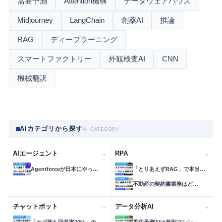
需要予測
Attention機構
データウェアハウス
Midjourney
LangChain
創薬AI
推論
RAG
ディープラーニング
スマートファクトリー
外観検査AI
CNN
機械翻訳
AIカテゴリから探す
AI CATEGORY
AIエージェント
RPA
→
→
Agentforceが日本にやっ…
「とりあえずRAG」で本当…
不動産の契約書業務はど…
チャットボット
データ分析AI
→
→