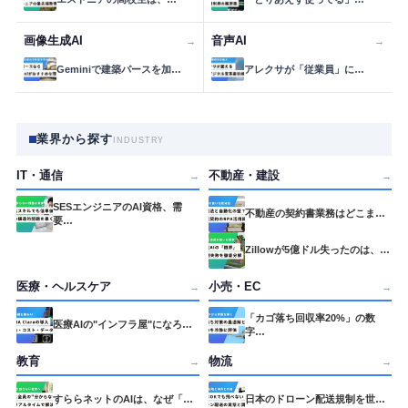
画像生成AI
音声AI
→
→
Geminiで建築パースを加…
アレクサが「従業員」に…
業界から探す
INDUSTRY
IT・通信
不動産・建設
→
→
SESエンジニアのAI資格、需
不動産の契約書業務はどこま…
要…
Zillowが5億ドル失ったのは、…
医療・ヘルスケア
小売・EC
→
→
「カゴ落ち回収率20%」の数
医療AIの"インフラ屋"になろ…
字…
教育
物流
→
→
すららネットのAIは、なぜ「…
日本のドローン配送規制を世…