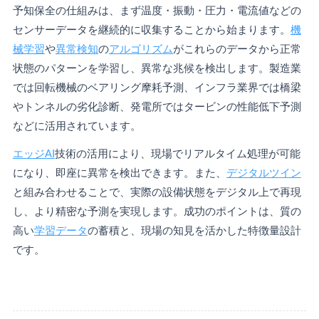
予知保全の仕組みは、まず温度・振動・圧力・電流値などの
センサーデータを継続的に収集することから始まります。
機
械学習
や
異常検知
の
アルゴリズム
がこれらのデータから正常
状態のパターンを学習し、異常な兆候を検出します。製造業
では回転機械のベアリング摩耗予測、インフラ業界では橋梁
やトンネルの劣化診断、発電所ではタービンの性能低下予測
などに活用されています。
エッジAI
技術の活用により、現場でリアルタイム処理が可能
になり、即座に異常を検出できます。また、
デジタルツイン
と組み合わせることで、実際の設備状態をデジタル上で再現
し、より精密な予測を実現します。成功のポイントは、質の
高い
学習データ
の蓄積と、現場の知見を活かした特徴量設計
です。