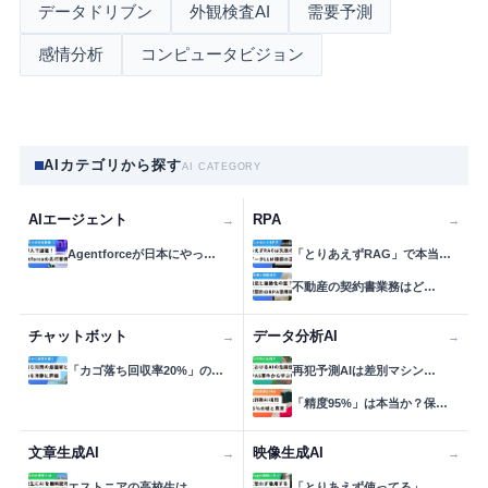
データドリブン
外観検査AI
需要予測
感情分析
コンピュータビジョン
AIカテゴリから探す
AI CATEGORY
AIエージェント
RPA
→
→
Agentforceが日本にやっ…
「とりあえずRAG」で本当…
不動産の契約書業務はど…
チャットボット
データ分析AI
→
→
「カゴ落ち回収率20%」の…
再犯予測AIは差別マシン…
「精度95%」は本当か？保…
文章生成AI
映像生成AI
→
→
エストニアの高校生は、…
「とりあえず使ってる」…