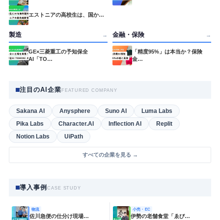
エストニアの高校生は、国か…
製造
金融・保険
→
→
GE×三菱重工の予知保全
「精度95%」は本当か？保険
AI「TO…
金…
注目のAI企業
FEATURED COMPANY
Sakana AI
Anysphere
Suno AI
Luma Labs
Pika Labs
Character.AI
Inflection AI
Replit
Notion Labs
UiPath
すべての企業を見る →
導入事例
CASE STUDY
物流
小売・EC
佐川急便の仕分け現場…
伊勢の老舗食堂「ゑび…