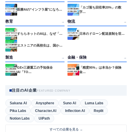
「カゴ落ち回収率20%」の数
医療AIの"インフラ屋"になろ…
字…
教育
物流
→
→
すららネットのAIは、なぜ「…
日本のドローン配送規制を世…
エストニアの高校生は、国か…
製造
金融・保険
→
→
GE×三菱重工の予知保全
「精度95%」は本当か？保険
AI「TO…
金…
注目のAI企業
FEATURED COMPANY
Sakana AI
Anysphere
Suno AI
Luma Labs
Pika Labs
Character.AI
Inflection AI
Replit
Notion Labs
UiPath
すべての企業を見る →