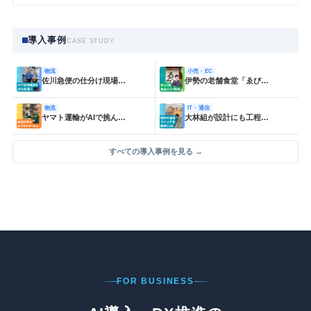
導入事例
CASE STUDY
物流
小売・EC
佐川急便の仕分け現場…
伊勢の老舗食堂「ゑび…
物流
IT・通信
ヤマト運輸がAIで挑ん…
大林組が設計にも工程…
すべての導入事例を見る →
FOR BUSINESS