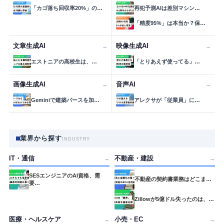
「カゴ落ち回収率20%」の…
再犯予測AIは差別マシン…
「精度95%」は本当か？保…
文章生成AI
映像生成AI
→
→
エストニアの高校生は、…
「とりあえず使ってる」…
画像生成AI
音声AI
→
→
Geminiで建築パースを加…
アレクサが「従業員」に…
業界から探す
INDUSTRY
IT・通信
不動産・建設
→
→
SESエンジニアのAI資格、需
不動産の契約書業務はどこま…
要…
Zillowが5億ドル失ったのは、…
医療・ヘルスケア
小売・EC
→
→