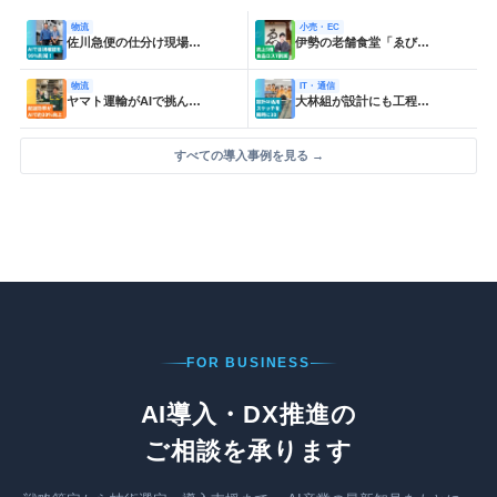
物流
小売・EC
佐川急便の仕分け現場…
伊勢の老舗食堂「ゑび…
物流
IT・通信
ヤマト運輸がAIで挑ん…
大林組が設計にも工程…
すべての導入事例を見る →
FOR BUSINESS
AI導入・DX推進の
ご相談を承ります