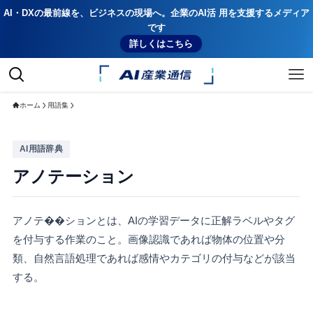
AI・DXの最前線を、ビジネスの現場へ。企業のAI活 用を支援するメディア
です
詳しくはこちら
ホーム
用語集
AI用語辞典
アノテーション
アノテ��ションとは、AIの学習データに正解ラベルやタグ
を付与する作業のこと。画像認識であれば物体の位置や分
類、自然言語処理であれば感情やカテゴリの付与などが該当
する。