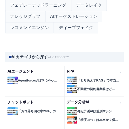
フェデレーテッドラーニング
データレイク
ナレッジグラフ
AIオーケストレーション
レコメンドエンジン
ディープフェイク
AIカテゴリから探す
AI CATEGORY
AIエージェント
RPA
→
→
Agentforceが日本にやっ…
「とりあえずRAG」で本当…
不動産の契約書業務はど…
チャットボット
データ分析AI
→
→
「カゴ落ち回収率20%」の…
再犯予測AIは差別マシン…
「精度95%」は本当か？保…