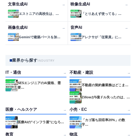
文章生成AI
映像生成AI
→
→
エストニアの高校生は、…
「とりあえず使ってる」…
画像生成AI
音声AI
→
→
Geminiで建築パースを加…
アレクサが「従業員」に…
業界から探す
INDUSTRY
IT・通信
不動産・建設
→
→
SESエンジニアのAI資格、需
不動産の契約書業務はどこま…
要…
Zillowが5億ドル失ったのは、…
医療・ヘルスケア
小売・EC
→
→
「カゴ落ち回収率20%」の数
医療AIの"インフラ屋"になろ…
字…
教育
物流
→
→