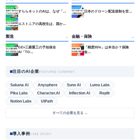
すららネットのAIは、なぜ「…
日本のドローン配送規制を世…
エストニアの高校生は、国か…
製造
金融・保険
→
→
GE×三菱重工の予知保全
「精度95%」は本当か？保険
AI「TO…
金…
注目のAI企業
FEATURED COMPANY
Sakana AI
Anysphere
Suno AI
Luma Labs
Pika Labs
Character.AI
Inflection AI
Replit
Notion Labs
UiPath
すべての企業を見る →
導入事例
CASE STUDY